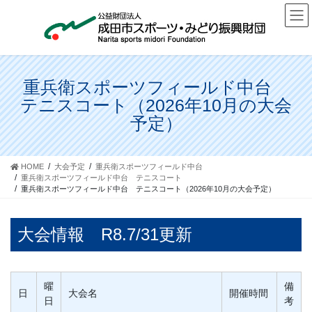
コ
ナ
ン
ビ
テ
ゲ
ン
ー
ツ
シ
に
ョ
重兵衛スポーツフィールド中台
移
ン
テニスコート（2026年10月の大会
動
に
予定）
移
動
HOME
大会予定
重兵衛スポーツフィールド中台
重兵衛スポーツフィールド中台 テニスコート
重兵衛スポーツフィールド中台 テニスコート（2026年10月の大会予定）
大会情報 R8.7/31更新
曜
備
日
大会名
開催時間
日
考