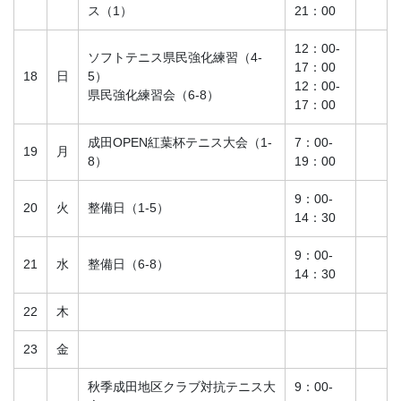
ス（1）
21：00
12：00-
ソフトテニス県民強化練習（4-
17：00
18
日
5）
12：00-
県民強化練習会（6-8）
17：00
成田OPEN紅葉杯テニス大会（1-
7：00-
19
月
8）
19：00
9：00-
20
火
整備日（1-5）
14：30
9：00-
21
水
整備日（6-8）
14：30
22
木
23
金
秋季成田地区クラブ対抗テニス大
9：00-