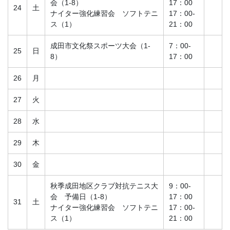
会（1-8）
17：00
24
土
ナイター強化練習会 ソフトテニ
17：00-
ス（1）
21：00
成田市文化祭スポーツ大会（1-
7：00-
25
日
8）
17：00
26
月
27
火
28
水
29
木
30
金
秋季成田地区クラブ対抗テニス大
9：00-
会 予備日（1-8）
17：00
31
土
ナイター強化練習会 ソフトテニ
17：00-
ス（1）
21：00