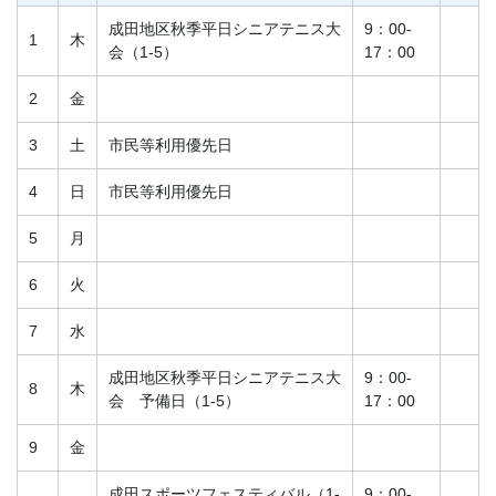
成田地区秋季平日シニアテニス大
9：00-
1
木
会（1-5）
17：00
2
金
3
土
市民等利用優先日
4
日
市民等利用優先日
5
月
6
火
7
水
成田地区秋季平日シニアテニス大
9：00-
8
木
会 予備日（1-5）
17：00
9
金
成田スポーツフェスティバル（1-
9：00-