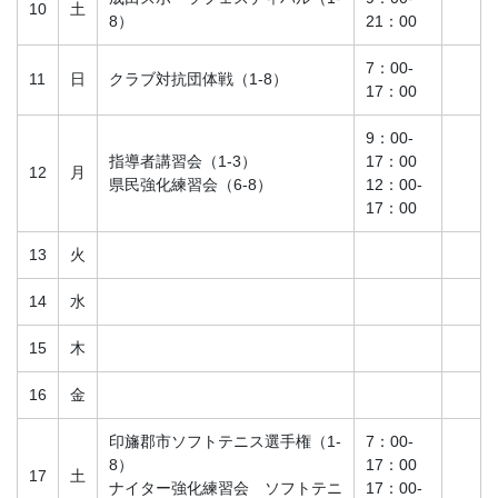
10
土
8）
21：00
7：00-
11
日
クラブ対抗団体戦（1-8）
17：00
9：00-
指導者講習会（1-3）
17：00
12
月
県民強化練習会（6-8）
12：00-
17：00
13
火
14
水
15
木
16
金
印旛郡市ソフトテニス選手権（1-
7：00-
8）
17：00
17
土
ナイター強化練習会 ソフトテニ
17：00-