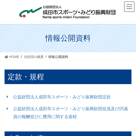
コ
ナ
ン
ビ
テ
ゲ
ン
ー
ツ
シ
に
ョ
情報公開資料
移
ン
動
に
移
HOME
当財団の概要
情報公開資料
動
定款・規程
公益財団法人成田市スポーツ・みどり振興財団定款
公益財団法人成田市スポーツ・みどり振興財団役員及び評議
員の報酬並びに費用に関する規程