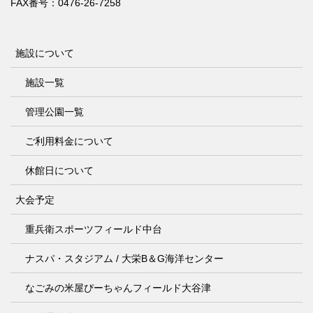
FAX番号：0476-26-7258
施設について
施設一覧
管理公園一覧
ご利用料金について
休館日について
大会予定
重兵衛スポーツフィールド中台
ナスパ・スタジアム / 大栄B＆G海洋センター
なごみの米屋ぴーちゃんフィールド大谷津