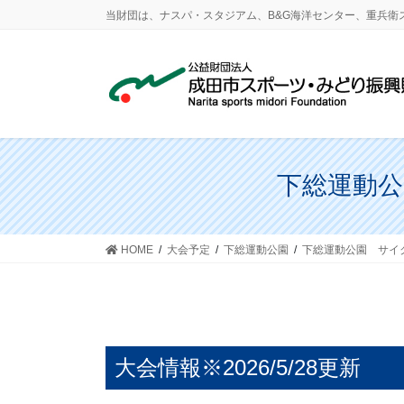
コ
ナ
当財団は、ナスパ・スタジアム、B&G海洋センター、重兵
ン
ビ
テ
ゲ
ン
ー
ツ
シ
に
ョ
移
ン
動
に
下総運動公
移
動
HOME
大会予定
下総運動公園
下総運動公園 サイ
大会情報※2026/5/28更新