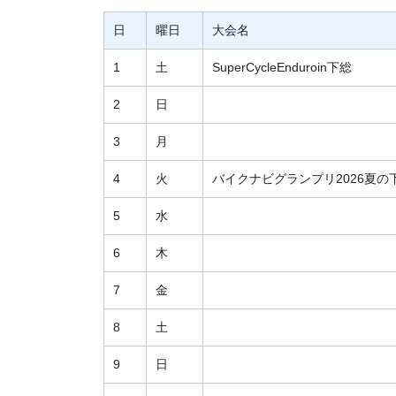
日
曜日
大会名
1
土
SuperCycleEnduroin下総
2
日
3
月
4
火
バイクナビグランプリ2026夏の
5
水
6
木
7
金
8
土
9
日