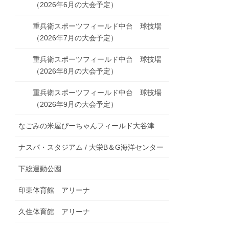
（2026年6月の大会予定）
重兵衛スポーツフィールド中台 球技場
（2026年7月の大会予定）
重兵衛スポーツフィールド中台 球技場
（2026年8月の大会予定）
重兵衛スポーツフィールド中台 球技場
（2026年9月の大会予定）
なごみの米屋ぴーちゃんフィールド大谷津
ナスパ・スタジアム / 大栄B＆G海洋センター
下総運動公園
印東体育館 アリーナ
久住体育館 アリーナ