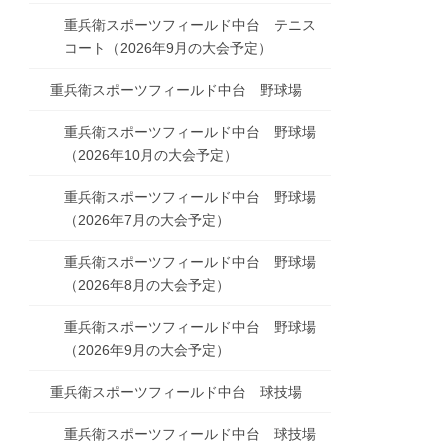
重兵衛スポーツフィールド中台 テニス
コート（2026年9月の大会予定）
重兵衛スポーツフィールド中台 野球場
重兵衛スポーツフィールド中台 野球場
（2026年10月の大会予定）
重兵衛スポーツフィールド中台 野球場
（2026年7月の大会予定）
重兵衛スポーツフィールド中台 野球場
（2026年8月の大会予定）
重兵衛スポーツフィールド中台 野球場
（2026年9月の大会予定）
重兵衛スポーツフィールド中台 球技場
重兵衛スポーツフィールド中台 球技場