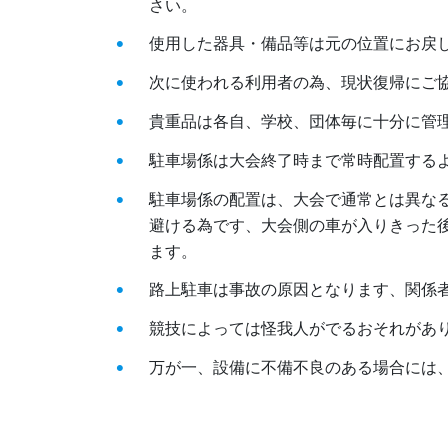
さい。
使用した器具・備品等は元の位置にお戻
次に使われる利用者の為、現状復帰にご
貴重品は各自、学校、団体毎に十分に管
駐車場係は大会終了時まで常時配置する
駐車場係の配置は、大会で通常とは異な
避ける為です、大会側の車が入りきった
ます。
路上駐車は事故の原因となります、関係
競技によっては怪我人がでるおそれがあ
万が一、設備に不備不良のある場合には