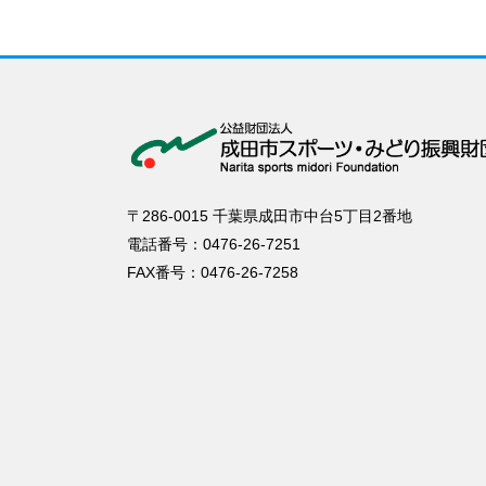
〒286-0015 千葉県成田市中台5丁目2番地
電話番号：0476-26-7251
FAX番号：0476-26-7258