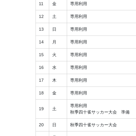
11
金
専用利用
12
土
専用利用
13
日
専用利用
14
月
専用利用
15
火
専用利用
16
水
専用利用
17
木
専用利用
18
金
専用利用
専用利用
19
土
秋季四十雀サッカー大会 準備
20
日
秋季四十雀サッカー大会