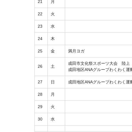
21
月
22
火
23
水
24
木
25
金
満月ヨガ
成田市文化祭スポーツ大会 陸上
26
土
成田地区ANAグループわくわく運
27
日
成田地区ANAグループわくわく運
28
月
29
火
30
水