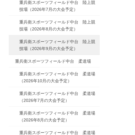
重兵衛スポーツフィールド中台 陸上競
技場（2026年7月の大会予定）
重兵衛スポーツフィールド中台 陸上競
技場（2026年8月の大会予定）
重兵衛スポーツフィールド中台 陸上競
技場（2026年9月の大会予定）
重兵衛スポーツフィールド中台 柔道場
重兵衛スポーツフィールド中台 柔道場
（2026年10月の大会予定）
重兵衛スポーツフィールド中台 柔道場
（2026年7月の大会予定）
重兵衛スポーツフィールド中台 柔道場
（2026年8月の大会予定）
重兵衛スポーツフィールド中台 柔道場