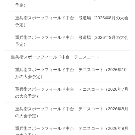
予定）
重兵衛スポーツフィールド中台 弓道場（2026年8月の大会
予定）
重兵衛スポーツフィールド中台 弓道場（2026年9月の大会
予定）
重兵衛スポーツフィールド中台 テニスコート
重兵衛スポーツフィールド中台 テニスコート（2026年10
月の大会予定）
重兵衛スポーツフィールド中台 テニスコート（2026年7月
の大会予定）
重兵衛スポーツフィールド中台 テニスコート（2026年8月
の大会予定）
重兵衛スポーツフィールド中台 テニスコート（2026年9月