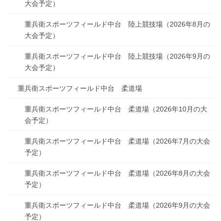
大会予定）
重兵衛スポーツフィールド中台 陸上競技場（2026年8月の
大会予定）
重兵衛スポーツフィールド中台 陸上競技場（2026年9月の
大会予定）
重兵衛スポーツフィールド中台 柔道場
重兵衛スポーツフィールド中台 柔道場（2026年10月の大
会予定）
重兵衛スポーツフィールド中台 柔道場（2026年7月の大会
予定）
重兵衛スポーツフィールド中台 柔道場（2026年8月の大会
予定）
重兵衛スポーツフィールド中台 柔道場（2026年9月の大会
予定）