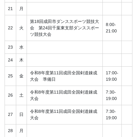
21
月
第18回成田市ダンススポーツ競技大
8:00-
22
火
会 第24回千葉東支部ダンススポー
21:00
ツ競技大会
23
水
24
木
令和8年度第11回成田全国剣道錬成
17:00-
25
金
大会 準備日
19:00
令和8年度第11回成田全国剣道錬成
7:30-
26
土
大会
19:00
令和8年度第11回成田全国剣道錬成
7:30-
27
日
大会
19:00
28
月