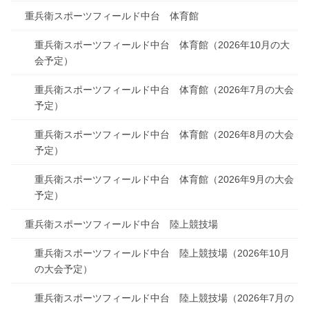
重兵衛スポーツフィールド中台 体育館
重兵衛スポーツフィールド中台 体育館（2026年10月の大
会予定）
重兵衛スポーツフィールド中台 体育館（2026年7月の大会
予定）
重兵衛スポーツフィールド中台 体育館（2026年8月の大会
予定）
重兵衛スポーツフィールド中台 体育館（2026年9月の大会
予定）
重兵衛スポーツフィールド中台 陸上競技場
重兵衛スポーツフィールド中台 陸上競技場（2026年10月
の大会予定）
重兵衛スポーツフィールド中台 陸上競技場（2026年7月の