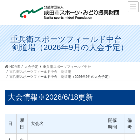
コ
ナ
ン
ビ
テ
ゲ
ン
ー
ツ
シ
に
ョ
重兵衛スポーツフィールド中台
移
ン
剣道場（2026年9月の大会予定）
動
に
移
動
HOME
大会予定
重兵衛スポーツフィールド中台
重兵衛スポーツフィールド中台 剣道場
重兵衛スポーツフィールド中台 剣道場（2026年9月の大会予定）
大会情報※2026/6/18更新
曜
開催
備
日
大会名
日
時間
考