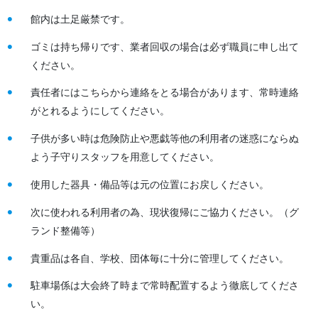
館内は土足厳禁です。
ゴミは持ち帰りです、業者回収の場合は必ず職員に申し出て
ください。
責任者にはこちらから連絡をとる場合があります、常時連絡
がとれるようにしてください。
子供が多い時は危険防止や悪戯等他の利用者の迷惑にならぬ
よう子守りスタッフを用意してください。
使用した器具・備品等は元の位置にお戻しください。
次に使われる利用者の為、現状復帰にご協力ください。（グ
ランド整備等）
貴重品は各自、学校、団体毎に十分に管理してください。
駐車場係は大会終了時まで常時配置するよう徹底してくださ
い。