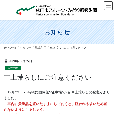
コ
ナ
ン
ビ
テ
ゲ
ン
ー
ツ
シ
に
ョ
お知らせ
移
ン
動
に
移
HOME
お知らせ
施設利用
車上荒らしにご注意ください
動
2020年12月25日
施設利用
車上荒らしにご注意ください
12月23日 20時頃に園内第5駐車場で2台車上荒らしの被害があり
ました。
車内に貴重品を置いたままにしておくと、狙われやすいため置
かないようにしましょう。